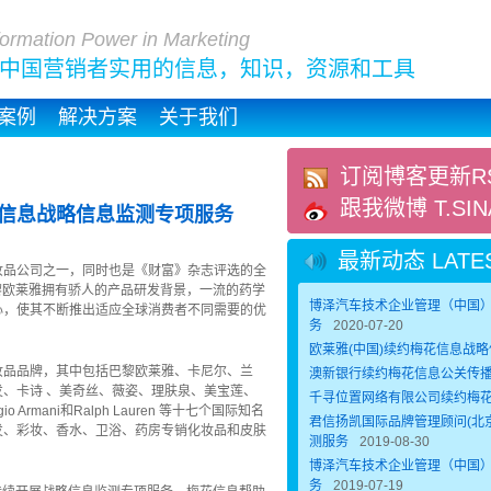
formation Power in Marketing
中国营销者实用的信息，知识，资源和工具
案例
解决方案
关于我们
订阅博客更新R
跟我微博 T.SIN
花信息战略信息监测专项服务
最新动态 LATES
妆品公司之一，同时也是《财富》杂志评选的全
巴黎欧莱雅拥有骄人的产品研发背景，一流的药学
博泽汽车技术企业管理（中国
心，使其不断推出适应全球消费者不同需要的优
务
2020-07-20
欧莱雅(中国)续约梅花信息战
妆品品牌，其中包括巴黎欧莱雅、卡尼尔、兰
澳新银行续约梅花信息公关传
、卡诗 、美奇丝、薇姿、理肤泉、美宝莲、
千寻位置网络有限公司续约梅
iorgio Armani和Ralph Lauren 等十七个国际知名
君信扬凯国际品牌管理顾问(北
发、彩妆、香水、卫浴、药房专销化妆品和皮肤
测服务
2019-08-30
博泽汽车技术企业管理（中国
务
2019-07-19