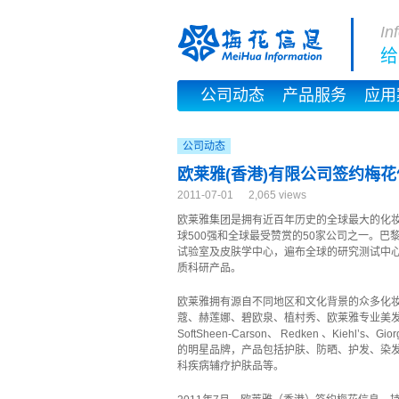
In
给
公司动态
产品服务
应用
公司动态
欧莱雅(香港)有限公司签约梅
2011-07-01
2,065 views
欧莱雅集团是拥有近百年历史的全球最大的化
球500强和全球最受赞赏的50家公司之一。
试验室及皮肤学中心，遍布全球的研究测试中
质科研产品。
欧莱雅拥有源自不同地区和文化背景的众多化
蔻、赫莲娜、碧欧泉、植村秀、欧莱雅专业美发
SoftSheen-Carson、 Redken 、Kiehl’s、G
的明星品牌，产品包括护肤、防晒、护发、染
科疾病辅疗护肤品等。