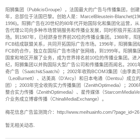
阳狮集团（PublicisGroupe），法国最大的广告与传播集团，创建于
年，总部位于法国巴黎。创始人是：MarcelBleustein-Blanchet(190
1996)。阳狮广告在20世纪的80年代开始国际化和集团化运营，
告代理公司向多种市场营销服务和传播业发展，同时积极开拓法
场。到1987年，已经跻身世界前20位的传播业集团。1988年，
FCB结成联盟关系，共同开拓国际广告市场。1996年，阳狮集团
FCB的合作，独立在国际广告市场扩张网络，到1999年。阳狮集团
国家和地区开展了业务，成为世界排名前10位的传播业集团。进入
纪，阳狮集团以并购国际大型广告公司和传播集团而闻名。2001
奇广告（Saatchi&Saatchi）；2002年收购BCOM3集团（由李奥
（LeoBurnett）、达美高（D’Arcy）和日本电通（Dentsu）成
团）；2003年完全收购实力传播集团（ZenithOptimedia）；200
整合实力传播（ZenithOptimedia）、星传媒体（StarcomMediaV
介业务成立博睿传播（ChinaMediaExchange）。
梅花信息广告监测简介：http://www.meihuainfo.com/?page_id=26
暂无相关动态.